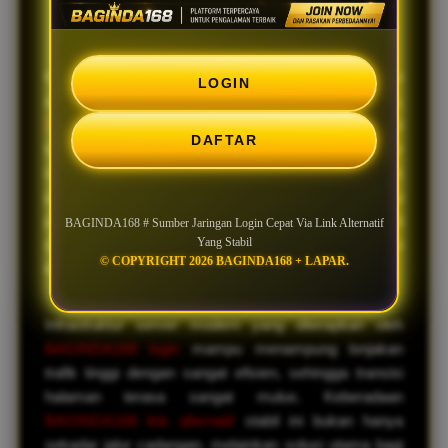
Kami memahami bahwa kecepatan dan kenyamanan
LOGIN
adalah prioritas utama Anda. Oleh karena itu,
BAGINDA168
kini menghadirkan jaringan login
DAFTAR
tercepat yang didukung oleh infrastruktur server
modern. Melalui link alternatif stabil kami, Anda tidak
perlu lagi khawatir dengan kendala pemblokiran atau
pemeliharaan sistem karena jalur alternatif ini
BAGINDA168 # Sumber Jaringan Login Cepat Via Link Alternatif
Yang Stabil
dirancang khusus untuk memberikan akses instan
© COPYRIGHT 2026 BAGINDA168 + LAPAR.
kapan saja Anda butuhkan.
Infrastruktur server modern yang diterapkan oleh
BAGINDA168 login
mampu menampung lonjakan
trafik tinggi dengan sangat efisien, sehingga transisi
halaman terasa sangat mulus. Keberadaan
BAGINDA168 link alternatif
stabil ini bukan hanya
sekadar jalur cadangan, melainkan solusi utama bagi