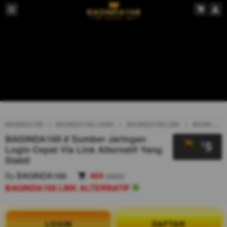
BAGINDA168
BAGINDA168 LOGIN
BAGINDA168 LINK
BAGINDA168 ALTERNATIF
BAGINDA168 # Sumber Jaringan
5
$
Login Cepat Via Link Alternatif Yang
Stabil
By
BAGINDA168
404
sales
BAGINDA168 LINK ALTERNATIF
LOGIN
DAFTAR